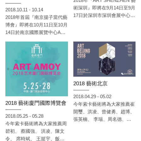
2018年『ART SHENZHEN 藝
術深圳』即將在9月14日至9月
2018.10.11 - 10.14
17日於深圳市深圳會展中心6
2018年首屆『南京揚子當代藝
號館盛大登場！索卡藝術
博會』即將在10月11日至10月
（A09）將為您帶來包括洪
14日於南京國際展覽中心A廳
凌、陳文令、飯田桐子、曾健
盛大登場！
勇、譚軍、席時斌、張英楠、
此次索卡藝術( A24 A25 )將以
王挺宇、李瑞、伍禮、趙博、
梳理美術史的觀點，回顧展出
陶發、周名德、楊鴻等14位藝
南京油畫史近百年風貌，我們
術家的超精彩作品，其中涵蓋
將展出呂斯百，黃顯之，陳之
了油畫、水墨及雕塑裝置，期
佛，秦宣夫，俞成輝，楊雲龍
2018 藝術北京
盼能帶給大家豐富多樣化的秋
等藝術家，為大家呈現南京過
日饗宴。
去百年的西畫藝術風貌。另外
2018.04.29 - 05.02
我們也將帶來索卡多年的經營
2018 藝術廈門國際博覽會
今年索卡藝術將為大家推薦崔
藝術家隊伍，包括有洪凌，曾
開璽、洪凌、曾健勇、趙博、
健勇，盛梅冰，譚軍等，總共
2018.05.25 - 05.28
張英楠、 李瑞、周名德、張
22位藝術家，作為此次索卡亮
今年索卡藝術將為大家推薦周
湘溪、董琳等9位中國藝術家
相南京的重要呈現。
碧初、 蔡國強、 洪凌、陳文
的精彩作品。其中崔開璽1965
令、 席時斌、 王挺宇、飯田