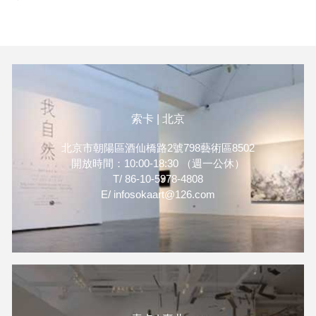
年從中央美院油畫系畢業，現
桐子、曾健勇、趙博、荀貴品
為解放軍藝術學院美術系教
、劉國松、王嚮明、楊劍平、
授，參加“第六屆全國美展”獲
湯志義、林昊。15位藝術家的
銀獎，在“第七屆全國美
精彩作品。
展”和“中國油畫年展”中均有作
品展出，作品多次參加全國性
美展及國外展覽，此次帶來他
索卡 | 北京
2件90年代水鄉農村風貌作
品，風格溫婉秀麗為中外藏家
北京市朝陽區酒仙橋路2號798藝術區8502
所喜愛。趙博為魯迅美院畢業
開放時間：10:00-18:30 （週一公休）
的青年藝術家，其第二次大型
T/ 86-10-5978-4808
個展正在北京索卡同步展出，
E/ infosokaart@126.com
真假虛幻的主題風格深受市場
喜愛，趙博不只專注於個體憂
愁，而以更廣闊的眼界關心世
界的發展，並企圖透過作品感
動其他人，使觀者得到反思。