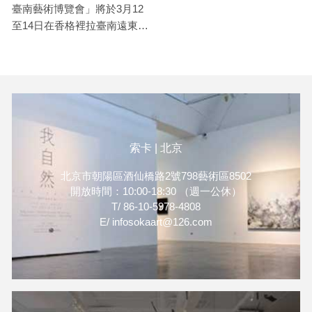
臺南藝術博覽會」將於3月12
至14日在香格裡拉臺南遠東國
際大飯店盛大登場，索卡藝術
將為您帶來王挺宇、王璽安、
周名德、柏巧玲、許芝綺、彭
思锜與日籍藝術家飯田桐子的
精彩作品。此次索卡更與臺南
市政府合作，共同推出2020臺
南新藝獎得主張靜雯的作品在
索卡 | 北京
1310展間，「臺南新藝獎」已
被喻為臺灣最有人氣的新人
北京市朝陽區酒仙橋路2號798藝術區8502
開放時間：10:00-18:30 （週一公休）
獎，在每年的三月份皆吸引許
T/ 86-10-5978-4808
多熱愛藝術民眾蒞臨臺南參
E/ infosokaart@126.com
觀。索卡藝術期望能在春暖花
開的三月裡，為您呈現最美好
與豐富的藝術面貌。