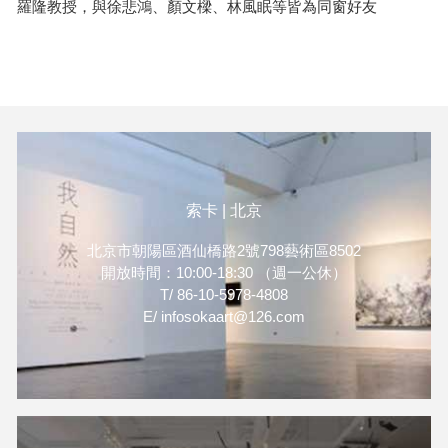
羅隆教授，與徐悲鴻、顏文樑、林風眠等皆為同窗好友
索卡 | 北京
北京市朝陽區酒仙橋路2號798藝術區8502
開放時間：10:00-18:30 （週一公休）
T/ 86-10-5978-4808
E/ infosokaart@126.com