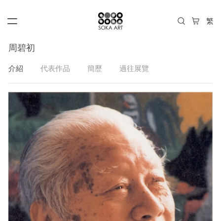
周碧初
介紹
代表作品
簡歷
過往展覽